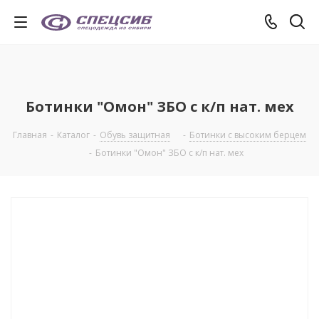
Ботинки "Омон" ЗБО с к/п нат. мех
Главная
-
Каталог
-
Обувь защитная
-
Ботинки с высоким берцем
-
Ботинки "Омон" ЗБО с к/п нат. мех